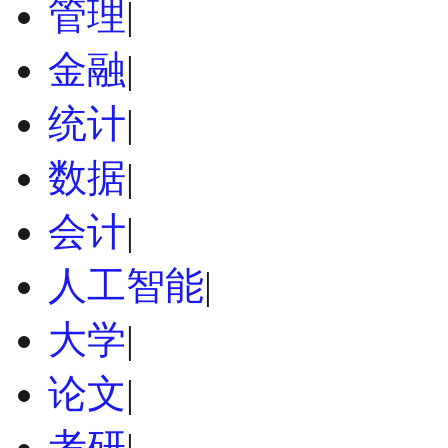
管理
|
金融
|
统计
|
数据
|
会计
|
人工智能
|
大学
|
论文
|
考研
|