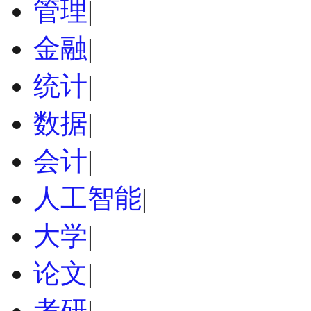
管理
|
金融
|
统计
|
数据
|
会计
|
人工智能
|
大学
|
论文
|
考研
|