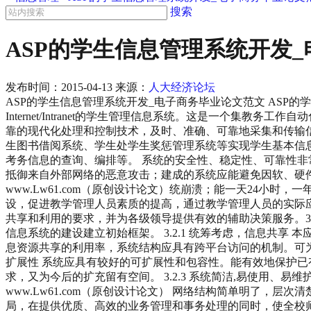
搜索
ASP的学生信息管理系统开发
发布时间：
2015-04-13
来源：
人大经济论坛
ASP的学生信息管理系统开发_电子商务毕业论文范文 ASP的
Internet/Intranet的学生管理信息系统。这是一个
靠的现代化处理和控制技术，及时、准确、可靠地采集和传输
生图书借阅系统、学生处学生奖惩管理系统等实现学生基本信
考务信息的查询、编排等。 系统的安全性、稳定性、可靠性
抵御来自外部网络的恶意攻击；建成的系统应能避免因软、硬
www.Lw61.com（原创设计论文）统崩溃；能一天24小
设，促进教学管理人员素质的提高，通过教学管理人员的实际
共享和利用的要求，并为各级领导提供有效的辅助决策服务。3
信息系统的建设建立初始框架。 3.2.1 统筹考虑，信息共
息资源共享的利用率，系统结构应具有跨平台访问的机制。可为其
扩展性 系统应具有较好的可扩展性和包容性。能有效地保护
求，又为今后的扩充留有空间。 3.2.3 系统简洁,易使用
www.Lw61.com（原创设计论文） 网络结构简单明了，层
局，在提供优质、高效的业务管理和事务处理的同时，使全校