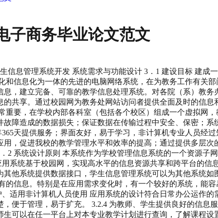
_电子商务毕业论文范文
学生信息管理系统开发 系统需求与功能设计 3．1 建设目标 
集教务工作自动化和信息化为一体的先进的电脑网络系统，在为教务工
信息，建立完备、可靠的教学信息处理系统。对各院（系）教务
息的共享。通过校园网为教务处网站访问者提供全面及时的信息
非常重要，在学校内部各科室（包括各个校区）组成一个虚拟网，
件故障造成的数据损失；保证数据在传输过程中安全、保密；系
时，一年365天提供服务；界面友好，易于学习，非计算机专业人员
应用，促进我校的教学管理水平和效率的提高；通过提供多层次
．2 系统设计原则 本系统作为学校管理信息系统的一个资源子
享 本应用系统基于校园网，实现高水平的信息资源共享和跨平台的
他系统提供数据接口，学生信息管理系统可以为其他系统如图书借
已有的信息。特别是在应用需求变化时，有一个较好的系统，能容
、易维护、适用非计算机人员使用 应用系统的设计符合日常办公运
次清楚，便于管理，易于扩充。 3.2.4 为教师、学生提供良好的
师生可以在任一平台上对本专业教学计划进行查询，了解课程设