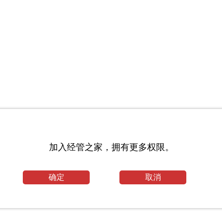
毕业论文
加入经管之家，拥有更多权限。
专业目录及考试科目_东北师范大学考研网
确定
取消
·J·巴罗.扫描版.pdf