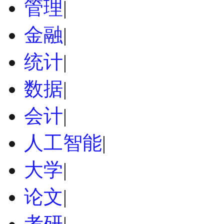
管理
|
金融
|
统计
|
数据
|
会计
|
人工智能
|
大学
|
论文
|
考研
|