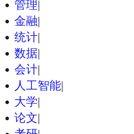
管理
|
金融
|
统计
|
数据
|
会计
|
人工智能
|
大学
|
论文
|
考研
|