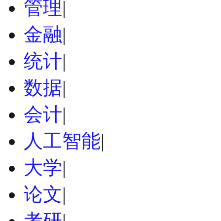
管理
|
金融
|
统计
|
数据
|
会计
|
人工智能
|
大学
|
论文
|
考研
|