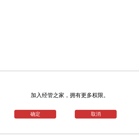
业论文
研招生专业目录_长春师范大学考研网
加入经管之家，拥有更多权限。
确定
取消
吧