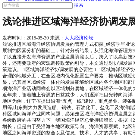
搜索
浅论推进区域海洋经济协调发
发布时间：
2015-05-30
来源：
人大经济论坛
浅论推进区域海洋经济协调发展的管理方式初探_经济学毕业论
展制约因素分析的基础上，针对分析结果，从强化海洋管理方
了以直接开发海洋资源的产业发展阶段以后，跨入了以高新技
外，还需要政府的宏观调控政策的引导，本文通过对协调发展
策建议。 1区域海洋经济协调发展的必要性 1. 1区域海洋
合理的地域分工，在全区域内优化配置生产要素，推动区域经
显，尤其是区域经济一体化的发展能够给区域内各个地区和部
项海洋产业活动同样会以区域划分属地，在区域经济一体化的大
近年来，随着陆上资源的日益减少，人们逐渐把目光转向海洋
地区为例，辽宁省提出沿海“五点一线”建设，重点是业、装备
用等;山东则大力发展造船、钢铁、石油化工、盐化工及海洋
种区域间海洋产业同构问题，必须走区域海洋经济协调发展之路
各级政府的共同努力下，我国海洋经济总量持续增长，根据《200
增长，但是由于受沿海各地区政策导向、海洋资源察赋、地区经
地区之间海洋资源的整合以及信息、技术、人才的共享，有助于