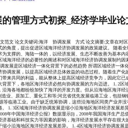
展的管理方式初探_经济学毕业论
文范文 论文关键词:海洋 协调发展 方式 论文摘要:文章在
式的角度，提出促进区域海洋经济协调发展的政策建议。 随着全
术为支撑的、海陆一体的，以经济发展、生态不断改善为基本内
区域海洋经济的必要性的阐述和对区域海洋经济协调发展制约因
经济协调发展是区域经济一体化背景下的必然趋势 所谓区域经济一
济协调发展，以提高区域经济总体效益的动态过程。随着生产化
门带来共同的利益，能从整体上提高区域经济竞争力，因此它已
背景下，各地区海洋经济必然向协调发展的方向迈进。 1. 2
，沿海各地都纷纷加快了海洋的开发力度。但从沿海地区海洋经
制造业、原加工、重化工和等;河北省优先发展临港工业，包括钢
能源等临港工业。由于缺乏统筹协调，这些沿海地区同类产业并没
。 1. 3区域海洋经济协调发展是缩小沿海地区海洋经济发展差
8年中国海洋经济公报》数据显示[lj，2008年我国海洋生产总
济基础和科技实力等因素的影响，海洋经济发展水平存在很大的
缩小沿海地区海洋经济发展差异。 1. 4区域海洋经济协调发展