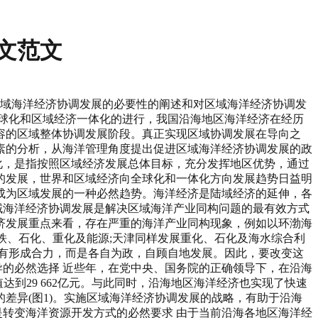
文范文
对区域海洋经济协调发展的必要性的阐述和对区域海洋经济协调发
球化和区域经济一体化的进行，我国沿海地区海洋经济在经历
容的区域整体协调发展阶段。真正实现区域协调发展在导向之
素的分析，从海洋管理角度提出促进区域海洋经济协调发展的政
体化，是指按照区域经济发展总体目标，充分发挥地区优势，通过
的发展，世界和区域经济向全球化和一体化方向发展趋势日益明
成为区域发展的一种必然趋势。海洋经济是陆域经济的延伸，各
区域海洋经济协调发展是解决区域海洋产业同构问题的最有效方式
济发展重点来看，存在严重的海洋产业同构现象，例如以环渤海
铁、石化、重化及能源;天津同样发展重化、石化及海水综合利
有形成合力，而是各自为政，自顾自地发展。因此，要改变这
异的必然选择 近些年，在党中央、国务院的正确领导下，在沿海
值达到29 662亿元。与此同时，沿海地区海洋经济也实现了快速
差异(图1)。实施区域海洋经济协调发展的战略，有助于沿海
是转变海洋资源开发方式的必然要求 由于当前沿海各地区海洋经