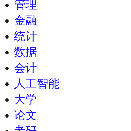
管理
|
金融
|
统计
|
数据
|
会计
|
人工智能
|
大学
|
论文
|
考研
|