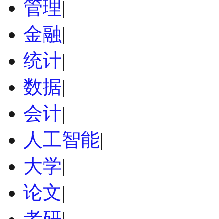
管理
|
金融
|
统计
|
数据
|
会计
|
人工智能
|
大学
|
论文
|
考研
|