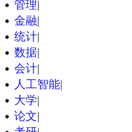
管理
|
金融
|
统计
|
数据
|
会计
|
人工智能
|
大学
|
论文
|
考研
|