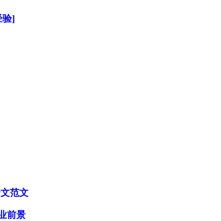
验]
论文范文
业前景