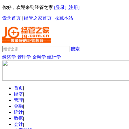
你好，欢迎来到经管之家
[登录]
[注册]
设为首页
|
经管之家首页
|
收藏本站
搜索
经济学
管理学
金融学
统计学
首页
|
经济
|
管理
|
金融
|
统计
|
数据
|
会计
|