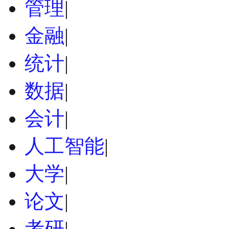
管理
|
金融
|
统计
|
数据
|
会计
|
人工智能
|
大学
|
论文
|
考研
|