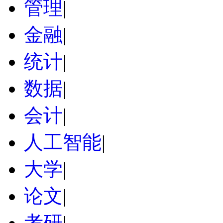
管理
|
金融
|
统计
|
数据
|
会计
|
人工智能
|
大学
|
论文
|
考研
|