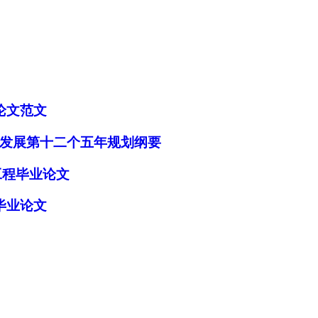
论文范文
发展第十二个五年规划纲要
工程毕业论文
加入经管之家，拥有更多权限。
毕业论文
确定
取消