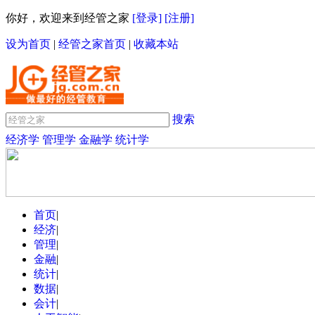
你好，欢迎来到经管之家
[登录]
[注册]
设为首页
|
经管之家首页
|
收藏本站
搜索
经济学
管理学
金融学
统计学
首页
|
经济
|
管理
|
金融
|
统计
|
数据
|
会计
|