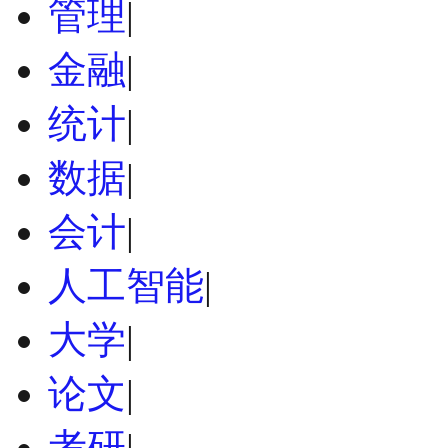
管理
|
金融
|
统计
|
数据
|
会计
|
人工智能
|
大学
|
论文
|
考研
|