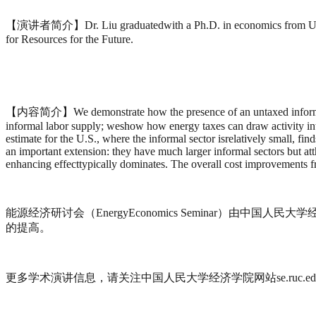
【演讲者简介】
Dr. Liu graduatedwith a Ph.D. in economics from UC
for Resources for the Future.
【内容简介】
We demonstrate how the presence of an untaxed inform
informal labor supply; weshow how energy taxes can draw activity into
estimate for the U.S., where the informal sector isrelatively small, f
an important extension: they have much larger informal sectors but att
enhancing effecttypically dominates. The overall cost improvements f
能源经济研讨会（EnergyEconomics Seminar
的提高。
更多学术演讲信息，请关注中国人民大学经济学院网站se.ruc.edu