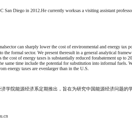
 San Diego in 2012.He currently worksas a visiting assistant profess
alsector can sharply lower the cost of environmental and energy tax p
 the formal sector. We present theresult in a general analytical framew
inds the cost of energy taxes is substantially reduced forabatement up 
he same time include the potential for substitution into informal fuels.
rom energy taxes are evenlarger than in the U.S.
）由中国人民大学经济学院能源经济系定期推出，旨在为研究中国能源经
.cn