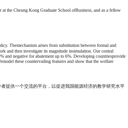
or at the Cheung Kong Graduate School ofBusiness, and as a fellow
olicy. Themechanism arises from substitution between formal and
ork and then investigate its magnitude insimulation. Our central
to 20% and negative for abatement up to 6%. Developing countriesprovide
 Wemodel these countervailing features and show that the welfare
济问题的学者提供一个交流的平台，以促进我国能源经济的教学研究水平