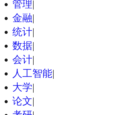
管理
|
金融
|
统计
|
数据
|
会计
|
人工智能
|
大学
|
论文
|
考研
|