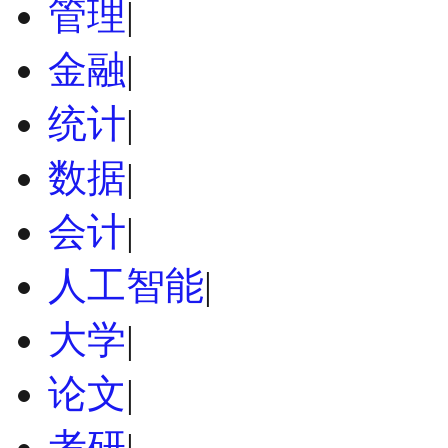
管理
|
金融
|
统计
|
数据
|
会计
|
人工智能
|
大学
|
论文
|
考研
|