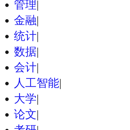
管理
|
金融
|
统计
|
数据
|
会计
|
人工智能
|
大学
|
论文
|
考研
|