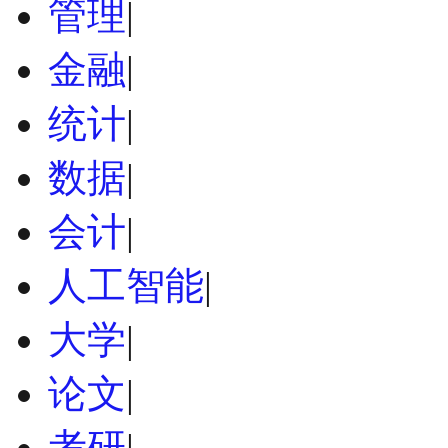
管理
|
金融
|
统计
|
数据
|
会计
|
人工智能
|
大学
|
论文
|
考研
|