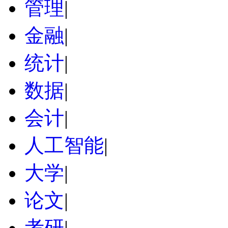
管理
|
金融
|
统计
|
数据
|
会计
|
人工智能
|
大学
|
论文
|
考研
|