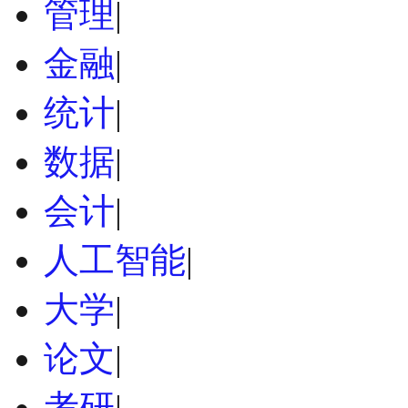
管理
|
金融
|
统计
|
数据
|
会计
|
人工智能
|
大学
|
论文
|
考研
|