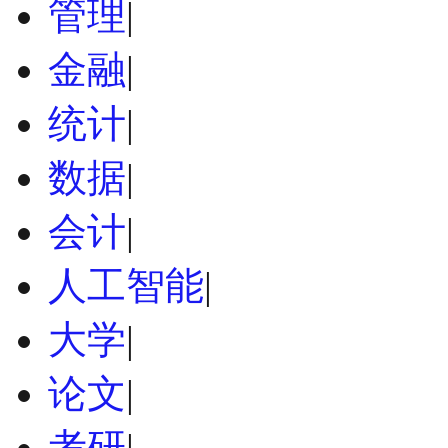
管理
|
金融
|
统计
|
数据
|
会计
|
人工智能
|
大学
|
论文
|
考研
|