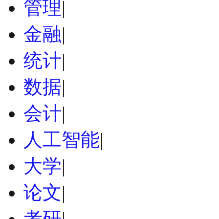
管理
|
金融
|
统计
|
数据
|
会计
|
人工智能
|
大学
|
论文
|
考研
|