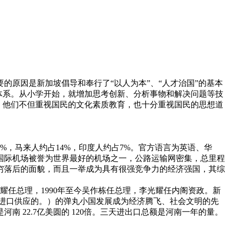
原因是新加坡倡导和奉行了“以人为本”、“人才治国”的基本
体系。从小学开始，就增加思考创新、分析事物和解决问题等技
。他们不但重视国民的文化素质教育，也十分重视国民的思想道
7%，马来人约占14%，印度人约占7%。官方语言为英语、华
国际机场被誉为世界最好的机场之一，公路运输网密集，总里程
了贫穷落后的面貌，而且一举成为具有很强竞争力的经济强国，其综
李光耀任总理，1990年至今吴作栋任总理，李光耀任内阁资政。新
亚进口供应的。）的弹丸小国发展成为经济腾飞、社会文明的先
，是河南 22.7亿美圆的 120倍。三天进出口总额是河南一年的量。