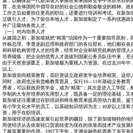
重，以确保新一代新加坡人掌握在未来国际竞争中求胜求存的
育，在全体国民中倡导良好的社会公德和勤奋敬业的精神。政
工作之后如要担任更高的职位，还要进行培训和考试。在新加
泛吸引人才。为了留住本地人才，新加坡制定了一系列优惠政
外广泛吸纳各类人才。
（一）对内培养人才
从建国之初，新加坡就把“精英”治国作为一个重要指导原则
作栋总理、李显龙副总理和政府部门的各位部长，他们都在各
和科研机构管理人才的培养，经常对企业和研究机构的管理人
培养锻炼，把企业的优秀人才选拔到国家公务员队伍中来，充
由于天然资源匮乏，新加坡极为重视人力资源。在过去20年中，
以上。
新加坡崇尚精英教育，花巨资设立政府奖学金培养精英。这些
同时，政府也没有忽略教育普及，实行10—11年基础义务教
秀者，可以获政府奖学金，成为“精英”；其次是进入工学院，
学制的大专所培养的实用型人才，既具备一定的理论基础，又
新加坡还注重通过在职培训和终生教育来提高劳动力素质。鉴
有小学文化水平的员工，以基础知识培训为主；40岁以上没有大
资，用于在职培训。
新加坡经济的迅速发展引起世界的瞩目，除了新加坡独特的地
而使经济从去依靠转口贸易转变为现在的依靠高技术产业发展
了极其重要的作用。1997下半年，亚洲金融危机席卷了东亚各