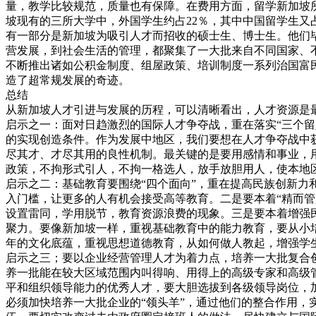
量，教学比较规范，质量也有保障。在费用方面，留学新加坡
坡现有的三所大学中，外国学生约占22％，其中中国留学生又
有一部分是新加坡为吸引人才而招收的硕士生、博士生。他们
营发展，到社会生活的管理，都聚集了一大批来自不同国家、
不断推出诸如公积金制度、组屋政策、培训制度一系列治国富
造了超常规发展的奇迹。
总结
从新加坡人才引进与发展的历程，可以清晰看出，人才资源是
启示之一：面对日趋激烈的国际人才争夺战，重在落实“三个
的实现创造条件。作为发展中地区，我们要想在人才争夺战中
尽其才、才尽其用的良性机制。最关键的是要用感情和事业，
政策，不拘形式引人，不拘一格选人，放手放胆用人，使本地区成
启示之二：基础教育要围绕“四个面向”，重在提高民族创新力
入门槛，让更多的人有机会接受高等教育。二是要本着“精而
设置雷同，学用脱节，教育资源浪费的现象。三是要本着增强
聚力。要像新加坡一样，重视基础教育中的能力教育，要从小
年的文化底蕴，重视思想道德教育，从如何做人教起，增强学
启示之三；要以企业经营管理人才为着力点，培养一大批复合
养一批能在较大区域范围内叫得响、用得上的高级专家和高级
平和组织领导能力的优秀人才，要大胆选拔到各级领导岗位，
必须加快培养一大批企业的“领头羊”，通过他们的整合作用