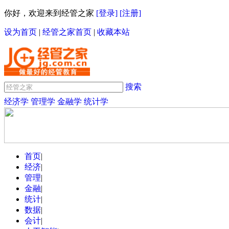
你好，欢迎来到经管之家
[登录]
[注册]
设为首页
|
经管之家首页
|
收藏本站
搜索
经济学
管理学
金融学
统计学
首页
|
经济
|
管理
|
金融
|
统计
|
数据
|
会计
|