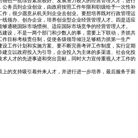
时物色一批综合素质较好、发展潜力较大的经营管理人才，进行
，公务员到企业创业，由政府按照工作年限和职级给予一次性补
工作，很少愿意从机关到企业去创业。要想培养既对行政管理运
一线领办、创办企业，培养创业型企业经营管理人才。四是适应
能够通晓国际市场惯例、适应国际市场竞争的经营管理人才。
伍建设，不是一两个部门和少数人的事，需要上下联动，齐抓共
工作目标考核责任制，促使各级领导倾注足够精力抓第一生产
建设工作计划和实施方案。要不断完善考评工作制度，实行定期
步建立以政府投入为引导，企业投入为主体的多渠道、社会化投
技术人才的先进事迹和突出贡献，同时大力宣传重视人才工作的
策上的支持吸引着外来人才，并进行进一步培养，最后服务于新