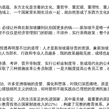
为底蕴。东方文化是含蓄的文化。重哲学、重宏观、重理性、重
地域上、一个国家里长期生活在一起，就自然形成了东西方文化
；必须让外商在新加坡赚到比别国更多的钱——新加坡不是唯一
资不仅仅是经济管理部门的职能；不排外，实行亲商政策；整个
悟透再明显不过的道理：人才是新加坡最珍贵的资源。象新加坡这
的人当部长、行政和专业人员越多，我的政策越能见效，成绩也越
遇、考评、晋升等制度、实行公积金制度等，形成现代化的公务
采取了三种措施改革公务员制度；一是大幅度提高公务员工资，
的政治。许多亚洲领袖的贪婪、腐化和堕落，叫我们深恶痛绝。原
心摆脱殖民主义的统治，却对那些不能实践自己理想的亚洲民族
会安定、人民生活富足的先进国家，其中最关键、最重要的原因是
（教育投资占国家财政收入的22%），构建了完整的教育体系。