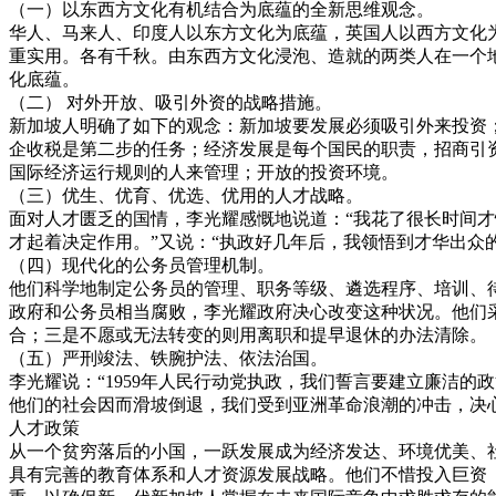
（一）以东西方文化有机结合为底蕴的全新思维观念。
华人、马来人、印度人以东方文化为底蕴，英国人以西方文化
重实用。各有千秋。由东西方文化浸泡、造就的两类人在一个
化底蕴。
（二） 对外开放、吸引外资的战略措施。
新加坡人明确了如下的观念：新加坡要发展必须吸引外来投资
企收税是第二步的任务；经济发展是每个国民的职责，招商引
国际经济运行规则的人来管理；开放的投资环境。
（三）优生、优育、优选、优用的人才战略。
面对人才匮乏的国情，李光耀感慨地说道：“我花了很长时间才
才起着决定作用。”又说：“执政好几年后，我领悟到才华出众
（四）现代化的公务员管理机制。
他们科学地制定公务员的管理、职务等级、遴选程序、培训、待
政府和公务员相当腐败，李光耀政府决心改变这种状况。他们
合；三是不愿或无法转变的则用离职和提早退休的办法清除。
（五）严刑竣法、铁腕护法、依法治国。
李光耀说：“1959年人民行动党执政，我们誓言要建立廉洁
他们的社会因而滑坡倒退，我们受到亚洲革命浪潮的冲击，决
人才政策
从一个贫穷落后的小国，一跃发展成为经济发达、环境优美、社
具有完善的教育体系和人才资源发展战略。他们不惜投入巨资