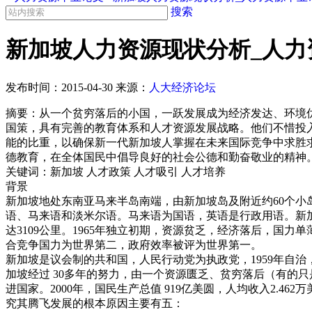
搜索
新加坡人力资源现状分析_人力
发布时间：
2015-04-30
来源：
人大经济论坛
摘要：从一个贫穷落后的小国，一跃发展成为经济发达、环境优
国策，具有完善的教育体系和人才资源发展战略。他们不惜投
能的比重，以确保新一代新加坡人掌握在未来国际竞争中求胜
德教育，在全体国民中倡导良好的社会公德和勤奋敬业的精神
关键词：新加坡 人才政策 人才吸引 人才培养
背景
新加坡地处东南亚马来半岛南端，由新加坡岛及附近约60个小岛组
语、马来语和淡米尔语。马来语为国语，英语是行政用语。新
达3109公里。1965年独立初期，资源贫乏，经济落后，国
合竞争国力为世界第二，政府效率被评为世界第一。
新加坡是议会制的共和国，人民行动党为执政党，1959年自治，1
加坡经过 30多年的努力，由一个资源匮乏、贫穷落后（有的
进国家。2000年，国民生产总值 919亿美圆，人均收入2.462
究其腾飞发展的根本原因主要有五：