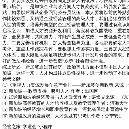
伍。要切实改变过去由政府圈定接班人的做法，尽快建立与国
重点培养。二是加快企业与政府间人才换岗交流，培养复合型
贴，如果以后再从企业回到公务员队伍，本人要将以前的补贴
作比较熟悉，又精通企业经营管理的高级人才，我们必须在双
入世的需要，培养外向型的企业经营管理人才。要通过有意识
启示之四：加强人才资源开发利用，落实科教兴国战略，重在
管，全员参与，共同努力，才能产生显著成效。一要健全责任
力。二要完善考评机制，加大督查指导力度。各地都要确定人
考评、重点工作跟踪考评，要狠抓工作落实力度。三要加大经
入体系，最大限度地满足科技进步和人才开发对资金的需求。
好的做法和经验，进一步营造“双尊”社会舆论环境。
综上所述，新加坡通过其经济、政治等几方面不仅对本国人才
加坡。这样一来，人才构成往返良性循环，进一步推动了本国
参考文献
[1]《重视人力资源发展创意产业》——新加坡创新政策 来源
[2] 新加坡----政策支持，吸引人才 作者：出国网
[3] 试述新加坡的经济发展与人才政策作者：谌焕义来源：《
[4] 新加坡高等教育的人才培养模式及教学管理作者：河海大学
[5] 新加坡的经济增长和职业教育作者：河北省保定市育德中学 杨俊宁 
[6] 新加坡政府的发展观、人才观及其思考 作者：史宁安
经管之家“学道会”小程序