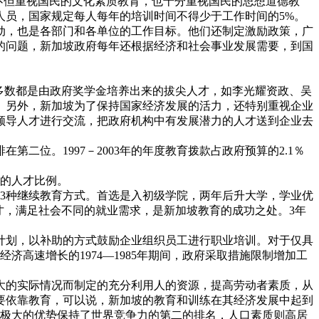
不但重视国民的文化素质教育，也十分重视国民的思想道德教
人员，国家规定每人每年的培训时间不得少于工作时间的5%。
动，也是各部门和各单位的工作目标。他们还制定激励政策，广
的问题，新加坡政府每年还根据经济和社会事业发展需要，到国
多数都是由政府奖学金培养出来的拔尖人才，如李光耀资政、吴
。另外，新加坡为了保持国家经济发展的活力，还特别重视企业
领导人才进行交流，把政府机构中有发展潜力的人才送到企业去
位。1997－2003年的年度教育拨款占政府预算的2.1％
定的人才比例。
择3种继续教育方式。首选是入初级学院，两年后升大学，学业优
才，满足社会不同的就业需求，是新加坡教育的成功之处。3年
计划，以补助的方式鼓励企业组织员工进行职业培训。对于仅具
高速增长的1974—1985年期间，政府采取措施限制增加工
大的实际情况而制定的充分利用人的资源，提高劳动者素质，从
要依靠教育，可以说，新加坡的教育和训练在其经济发展中起到
年以极大的优势保持了世界竞争力的第二的排名，人口素质则高居