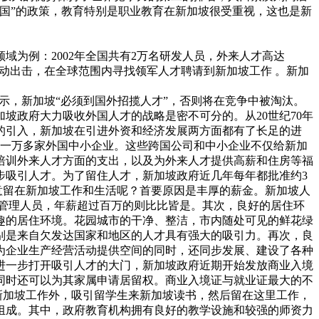
国”的政策，教育特别是职业教育在新加坡很受重视，这也是新
领域为例：2002年全国共有2万名研发人员，外来人才高达
主动出击，在全球范围内寻找领军人才聘请到新加坡工作 。新加
示，新加坡“必须到国外招揽人才”，否则将在竞争中被淘汰。
坡政府大力吸收外国人才的战略是密不可分的。从20世纪70年
的引入，新加坡在引进外资和经济发展两方面都有了长足的进
还有一万多家外国中小企业。这些跨国公司和中小企业不仅给新加
培训外来人才方面的支出，以及为外来人才提供高薪和住房等福
步吸引人才。为了留住人才，新加坡政府近几年每年都批准约3
意留在新加坡工作和生活呢？首要原因是丰厚的薪金。新加坡人
企业管理人员，年薪超过百万的则比比皆是。其次，良好的居住环
趣的居住环境。花园城市的干净、整洁，市内随处可见的鲜花绿
别是来自欠发达国家和地区的人才具有强大的吸引力。再次，良
为企业生产经营活动提供空间的同时，还同步发展、建设了各种
进一步打开吸引人才的大门，新加坡政府近期开始发放商业入境
同时还可以为其家属申请居留权。商业入境证与就业证最大的不
新加坡工作外，吸引留学生来新加坡读书，然后留在这里工作，
组成。其中，政府教育机构拥有良好的教学设施和较强的师资力