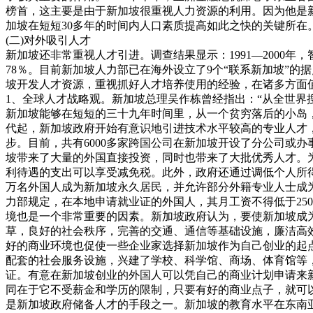
榜首，这主要是由于新加坡很重视人力资源的利用。因为他是
加坡在短短30多年的时间内人口素质提高如此之快的关键所在
(二)对外吸引人才
新加坡还非常重视人才引进。调查结果显示：1991—2000年
78％。目前新加坡人力部已在海外设立了9个“联系新加坡”
坡开发人才资源，重视抓好人才培养使用的经验，在诸多方面
1、全球人才战略观。新加坡总理吴作栋曾经指出：“从全世界
新加坡能够在短短的三十九年时间里，从一个贫穷落后的小岛，
代起，新加坡政府开始有意识地引进技术水平较高的专业人才
步。目前，共有6000多家跨国公司在新加坡开设了分公司或
坡带来了大量的外国直接投资，同时也带来了大批优秀人才。
利待遇的支出可以享受减免税。此外，政府还通过调低个人所
万名外国人成为新加坡永久居民，并允许部分外籍专业人士成
力部规定，在本地申请就业证的外国人，其月工资不得低于250
境也是一个非常重要的因素。新加坡政府认为，要使新加坡成
草，良好的社会秩序，完善的交通、通信等基础设施，廉洁高
好的商业环境也促使一些企业家选择新加坡作为自己创业的起
配套的社会服务设施，兴建了学校、科学馆、商场、体育馆等
证。有意在新加坡创业的外国人可以凭自己的商业计划申请来
同在于它不受薪金和学历的限制，只要有好的商业点子，就可
是新加坡政府储备人才的手段之一。新加坡的教育水平在东南