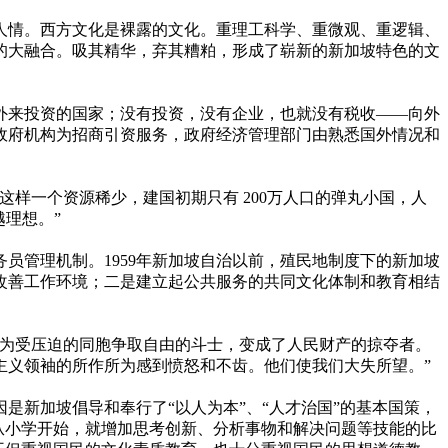
人情。西方文化是裸露的文化。重理工科学、重微观、重逻辑、
的大融合。吸其精华，弃其糟粕，形成了崭新的新加坡特色的文
外来投资的国家；没有投资，没有企业，也就没有税收——向外
政府机构为招商引资服务，政府经济管理部门由熟悉国外情况和
样一个资源稀少，建国初期只有 200万人口的弹丸小国，人
理想。”
员管理机制。1959年新加坡自治以前，殖民地制度下的新加坡
改善工作环境；二是建立起公共服务的共同文化体制和教育相结
是为受压迫的同胞争取自由的斗士，变成了人民财产的掠夺者。
主义领袖的所作所为感到愤怒和不齿。他们使我们大失所望。”
新加坡倡导和奉行了“以人为本”、“人才治国”的基本国策，
从小学开始，就增加思考创新、分析事物和解决问题等技能的比