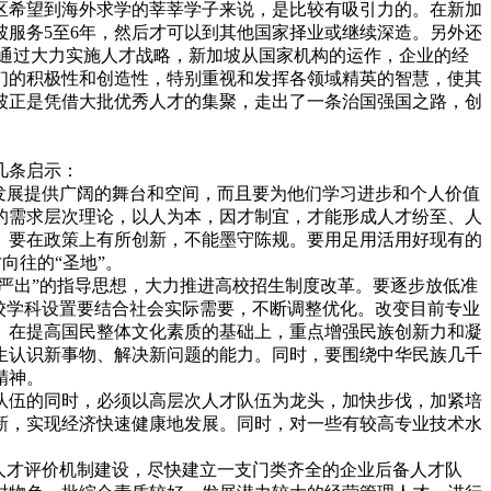
区希望到海外求学的莘莘学子来说，是比较有吸引力的。在新加
坡服务5至6年，然后才可以到其他国家择业或继续深造。另外还
通过大力实施人才战略，新加坡从国家机构的运作，企业的经
们的积极性和创造性，特别重视和发挥各领域精英的智慧，使其
坡正是凭借大批优秀人才的集聚，走出了一条治国强国之路，创
几条启示：
发展提供广阔的舞台和空间，而且要为他们学习进步和个人价值
的需求层次理论，以人为本，因才制宜，才能形成人才纷至、人
。要在政策上有所创新，不能墨守陈规。要用足用活用好现有的
向往的“圣地”。
严出”的指导思想，大力推进高校招生制度改革。要逐步放低准
校学科设置要结合社会实际需要，不断调整优化。改变目前专业
。在提高国民整体文化素质的基础上，重点增强民族创新力和凝
生认识新事物、解决新问题的能力。同时，要围绕中华民族几千
精神。
队伍的同时，必须以高层次人才队伍为龙头，加快步伐，加紧培
新，实现经济快速健康地发展。同时，对一些有较高专业技术水
人才评价机制建设，尽快建立一支门类齐全的企业后备人才队