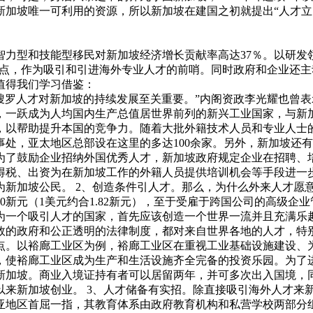
新加坡唯一可利用的资源，所以新加坡在建国之初就提出“人才立
。
，智力型和技能型移民对新加坡经济增长贡献率高达37％。以研发
的据点，作为吸引和引进海外专业人才的前哨。同时政府和企业还
值得我们学习借鉴：
搜罗人才对新加坡的持续发展至关重要。”内阁资政李光耀也曾表
一跃成为人均国内生产总值居世界前列的新兴工业国家，与新加
，以帮助提升本国的竞争力。随着大批外籍技术人员和专业人士
办事处，亚太地区总部设在这里的多达100余家。另外，新加坡
为了鼓励企业招纳外国优秀人才，新加坡政府规定企业在招聘、
得税、出资为在新加坡工作的外籍人员提供培训机会等手段进一
为新加坡公民。 2、创造条件引人才。那么，为什么外来人才愿
0新元（1美元约合1.82新元），至于受雇于跨国公司的高级
为一个吸引人才的国家，首先应该创造一个世界一流并且充满乐
效的政府和公正透明的法律制度，都对来自世界各地的人才，特
点。以裕廊工业区为例，裕廊工业区在重视工业基础设施建设、
，使裕廊工业区成为生产和生活设施齐全完备的投资乐园。为了
新加坡。商业入境证持有者可以居留两年，并可多次出入国境，
以来新加坡创业。 3、人才储备有实招。除直接吸引海外人才来
亚地区首屈一指，其教育体系由政府教育机构和私营学校两部分