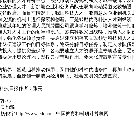
际接轨的人才评价中心，按照市场经济规则和人才成长规律，及
企业管理人才。新加坡企业和公务员队伍双向流动渠道比较畅通
交还政府。而目前情况下，我国科技人才一般愿意从企业到机关
向交流的机制上进行探索和创新。三是鼓励优秀科技人才到经济
地选派年轻的管理人员到跨国公司跟班学习锻炼，培养锻炼一批
加大对人才工作的领导和投入。落实科教兴国战略，推动人才队
制，强化各级领导责任。要通过建立和落实党政领导科技和人才
才队伍建设工作的目标体系，逐级分解目标任务，制定人才队伍
费投入，提供资金保障。各地要建立人才资源开发专项基金，逐
四要运用舆论阵地，发挥典型带动作用。要大张旗鼓地宣传专业
的培养、塑造起着推动作用，又由他的种种优越条件，再加上政
的发展，至使他一越成为经济腾飞、社会文明的先进国家。
：科技日报作者：张亮
东南亚》
 吴如漪
http://www.edu.cn 中国教育和科研计算机网