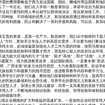
所需的费用要略低于西方发达国家。因此，狮城对周边国家和地
占了一半左右。他们在入学前一般签署协议，承诺毕业后为新加
毕业后只要找到用人单位就可以获得就业证，留在新加坡工作。 
不同种族、不同领域的优秀人才。新加坡政府通过调动和发挥他
民的有利措施，防止和解决了一系列矛盾和风险。可以说，新加
最宝贵的资源，是第一生产力。取其精华，我们从中能得到下面
留人”方针，更加关注专业人才的高层次需求，不仅要为他们事业
获得主动，必须借鉴新加坡在人才工作方面的经验，按照马斯洛
用好的政策机制和待遇聚才用才，营造栓心留人的良好社会环境
为较大区域内的引才“洼地”，留才“高地”，用才“活地”，人才
和凝聚力，强力推进教育改革，追赶国际潮流。一是要本着“宽进
管用，广而全面”的多元化指导思想，大力发展职业教育。职业学
民族创新力和凝聚力的指导思想，改进教育教学内容和教学方法
培养学生们的学习兴趣，教给他们探索精神和科学方法，提高学
生的民族自豪感和社会责任感，培养学生的爱国主义和集体主义
创业型人才。加强公务员队伍建设，培养一支高素质的党政干部
管理人才，不断地推动知识创新、科技创新、管理创新和体制创
加快锻炼培养。
，实现企业规模的扩大和效益的迅速扩张。一是加快企业经营管理