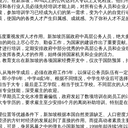
能力。在新加坡，80%以上的公民达到大专以上文化程度。他们
府和各行业人员必须先经培训才能上岗，对所有公务人员和企业
坡，参加培训学习已经成为人们的第一需求，变为个人的自觉行
策，使国内的各类人才产生归属感、成就感。为了弥补人才不足
，高度重视发挥人才作用。新加坡历届政府中高层公务人员，绝大
自的岗位上尽心尽力、勤奋工作，为国家的建设作出了重要贡献
才进行培训，定期安排政府中部分优秀的中高层公务人员和企业
分发挥各类人才的作用，始终保持国家机关和企业的活力。
教育支出在新加坡的各项国家经费开支中，仅次于国防预算，排在第二
人从海外学成后，必须在政府工作5年，以保证公务员队伍有一
育，即小学6年，中学4或5年。根据不同情况，中学生毕业后可选
相当于大专；最后是工艺学院，相当于技工学校。不同层次的人
有专业技能，深受雇主的欢迎。
于早期员工文化水准普遍偏低，政府发起了数项培训在岗员工的
专学历的，要求雇主至少安排6个月的离岗补助培训。特别是在经济
理位置等优越条件下，新加坡根据本国自然资源缺乏、人口密度
经济的方针对经济的发展起到了直接的作用。而提高动者素质主
国，可是，身居风暴之中的弹丸小国新加坡，1998年却连续5