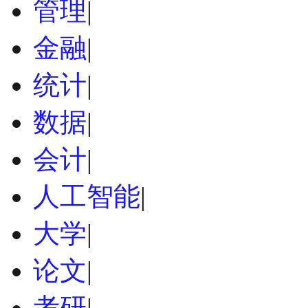
管理
|
金融
|
统计
|
数据
|
会计
|
人工智能
|
大学
|
论文
|
考研
|