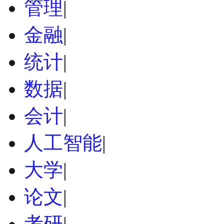
管理
|
金融
|
统计
|
数据
|
会计
|
人工智能
|
大学
|
论文
|
考研
|