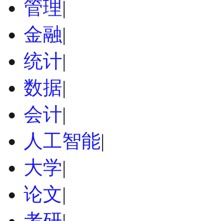
管理
|
金融
|
统计
|
数据
|
会计
|
人工智能
|
大学
|
论文
|
考研
|