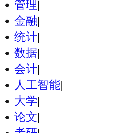
管理
|
金融
|
统计
|
数据
|
会计
|
人工智能
|
大学
|
论文
|
考研
|