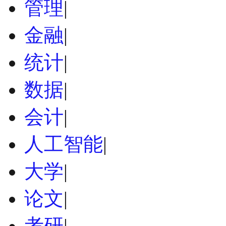
管理
|
金融
|
统计
|
数据
|
会计
|
人工智能
|
大学
|
论文
|
考研
|