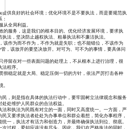
展提供良好的社会环境；优化环境不是不要执法，而是要规范执
系：
服从全局利益。
效的服务，这是我们的根本目的。优化经济发展环境，要求执
洁执法，坚决防止越权执法、粗暴执法和不廉洁执法。
，该作为而不作为，不作为就是失职；也不能错位，不该作为
少管，该放开的要坚决放开。对可为、可不为的事情，要具体问
只停留在对一些表面问题的处理上，不从根本上进行治理，很
执法程序。
贯彻稳定就是大局、稳定压倒一切的方针，依法严厉打击各种
境。
为民，则是指在具体的执法行动中，要牢固树立法律观念和服务
时处处维护人民群众的合法权益。
执法和执法为民既有对立的一面，同时又高度统一。一方面，严
为民又要求执法者处处为办事单位和群众着想，简化办事程序，
能统一，执法才有活力和创造力，并最终确保执法到位、彻底。
一次过程，爱却应该没有尽头。因此，我们在严格执法的同时，