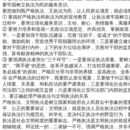
要牢固树立执法为民的服务意识。
要想做到既严格执法、又执法为民，让人民群众满意，就必须
① 要搞好严格执法和执法为民的宣传教育，让执法者牢固树立
过程中，要突出强化服务意识，主动、耐心、热情服务，寓服
② 要努力培养和造就一支政治立场坚定、作风优良、掌握政
平。一是要加强干部队伍建设，完善“压担子、促成才”的干
励、激励机制，营造优秀干部脱颖而出的环境；三是要建立健
要对干部进行内外、上下的全方位综合测评，完善对干部的监
强、富有献身精神的执法干部队伍。
③ 要强调执法者突出“三个环节”：一是要保证执法质量。要
抓”、“两手硬”的思想。改革开放越深入，打击犯罪越要硬。
务必搞准”的原则，严格区分罪与非罪的界限，提高政治、业
④ 在严格执法的过程中，既要防止发生冤案，又要敢于纠正
人情案、关系案、徇私枉法的要严肃查处；三是要强化社会舆
司法部门之间的相互监督；六是要强化公安司法部门内部的监
3、要正确处理严格执法与文明执法的关系
严格执法、文明执法是树立国家和政府在人民群众中形象的需
平、公正的重要保证；文明执法：就是执法人员在执法过程中
保证执法行为规范化、科学化，坚决纠正执法中的野蛮行为，
执法是社会文明程度的重要标志。严格执法是文明执法的前提
相辅相成、辩证统一的，二者缺一不可。强调严格执法，并非