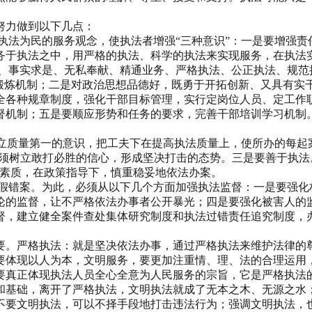
努力做到以下几点：
执法为民的服务观念，使执法者增强“三种意识”：一是要增强
务于执法之中，用严格的执法、科学的执法来实现服务，在执法实
策、事实求是、无私奉献、精通业务、严格执法、公正执法、规范
部锻炼机制；二是对政治思想品德好，既勇于开拓创新、又具有实
全各种规章制度，强化干部目标管理，实行定岗位人员、定工作
督机制；五是要顺应形势和任务的要求，完善干部培训学习机制
树立质量第一的意识，把工夫下在提高执法质量上，使所办的每起
必须树立敢打必胜的信心，形成坚决打击的态势。三是要善于执法
务素质，在政策指导下，慎重稳妥地依法办案。
冤假错案。为此，必须从以下几个方面加强执法监督：一是要强化
论的监督，让不严格依法办事者公开暴光；四是要强化被害人的
督，建立健全案件查处集体研究制度和执法过错责任追究制度，
要。严格执法：就是坚决依法办事，通过严格执法来维护法律的
要体现以人为本，文明服务，要更加注重情、理、法的合理运用
要真正体现执法人员全心全意为人民服务的宗旨，它是严格执法
和基础，离开了严格执法，文明执法就成了无本之木、无源之水
不要文明执法，可以不择手段地打击违法行为；强调文明执法，