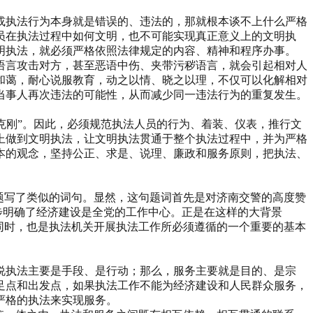
或执法行为本身就是错误的、违法的，那就根本谈不上什么严格
员在执法过程中如何文明，也不可能实现真正意义上的文明执
明执法，就必须严格依照法律规定的内容、精神和程序办事。
语言攻击对方，甚至恶语中伤、夹带污秽语言，就会引起相对人
和蔼，耐心说服教育，动之以情、晓之以理，不仅可以化解相对
当事人再次违法的可能性，从而减少同一违法行为的重复发生。
柔克刚”。因此，必须规范执法人员的行为、着装、仪表，推行文
上做到文明执法，让文明执法贯通于整个执法过程中，并为严格
本的观念，坚持公正、求是、说理、廉政和服务原则，把执法、
时也题写了类似的词句。显然，这句题词首先是对济南交警的高度赞
步明确了经济建设是全党的工作中心。正是在这样的大背景
同时，也是执法机关开展执法工作所必须遵循的一个重要的基本
说执法主要是手段、是行动；那么，服务主要就是目的、是宗
足点和出发点，如果执法工作不能为经济建设和人民群众服务，
严格的执法来实现服务。