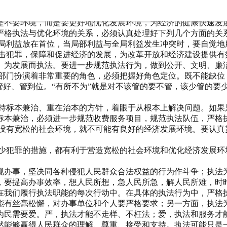
是不要环境，而是要更好地优化发展环境，为经济的健康快速发
严格执法与优化环境的关系，必须认真处理好下列几个方面的关
全局利益放在首位，当局部利益与全局利益发生冲突时，要自觉地
打击犯罪，保障和促进经济的发展，为改革开放和经济建设提供有
、为发展而执法。要进一步规范执法行为，做到公开、文明、廉
法部门扮演着非常重要的角色，必须把握好角色定位。既不能缺位
管好、管到位。“有所不为”就是对不该管的要不管，该少管的要
坚持标本兼治、重在治本的方针，着眼于从根本上解决问题。如果
标本兼治，必须进一步规范收费服务项目，规范执法队伍，严格
。没有宽松的社会环境，就不可能有良好的经济发展环境。要认真
减少犯罪的措施，都有利于营造宽松的社会环境和优化经济发展环
规办事，坚决同各种侵犯人民群众合法权益的行为作斗争；执法
，要提高办事效率，想人民所想，急人民所急，解人民所难，时
在我们履行执法职能的每次行动中。在具体的执法行为中，严格
能有丝毫松懈，对办事单位和个人要严格要求；另一方面，执法
为民需要爱。严，执法才能不走样、不枉法；爱，执法和服务才
然能够赢得人民群众的理解、尊重、接受和支持。执法可能只是