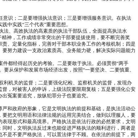
责任意识；二是要增强执法意识；三是要增强服务意识。在执法
践中实践“三个代表”重要思想。
执法、高效执法的高素质的执法干部队伍，全面提高执法水
干精神，工作成绩非常突出的干部要提拔使用，要不断完善奖
职责、定量化指标，完善对干部本职业务工作的考核机制；四是
。要努力建设一支政治素质高、业务能力硬，解决实际问题能力
案件都经得起历史的考验。二是要敢于执法。必须贯彻“两手
。要从保护和发展市场经济出发，按照“一要坚决、二要慎重、
权利机关的监督；二是要强化纪检、监察机关的监督，发现办
监督，对被害人的申诉，上级法院要限期复核；五是要强化公安
办出冤案要追究，放纵犯罪分子也要追究。
尊严和政府的形象，它是文明执法的前提和基础，是执法活动公
，要把文明用语和法律法规的运用完美结合，做到以理服人，要
的表现形式和最高境界。严格执法是依法行政的必然要求，文明
；同时，文明执法反过来也能促进严格执法的顺利进行，两者是
也不是不要严格执法，可以置法律于不顾。在依法的前提下，两