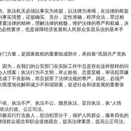
协。执法机关必须以事实为依据，以法律为准绳，在法律的框架
到事实清楚，证据确实、充分，定性准确，程序合法，罪过相
尊重法律的精神，理解法律的精髓，维护法律的尊严和权威，决
的必然要求，也是保障经济发展和人民群众安居乐业的基本手
专门力量，是国家政权的重要组成部分，承担着“巩固共产党执
。因为，在我们的公安部门在实际工作中总是存在这样那样的问
办人情案；执法行为不文明，举止粗俗、态度蛮横，审讯犯罪嫌
造成了不良影响，而且损害了法律法规的尊严。因此，必须严
大限度地化解和减少不和谐因素，促进社会和谐发展的重要保
不依、执法不严、执法不公、随意执法、盲目执法，执“人情
须依法行政、公正司法。
积极实行打击敌人，惩治犯罪分子，保护人民群众，服务四化的
增强群众观念和职业道德观念，提高法律素质，提高公正司法、