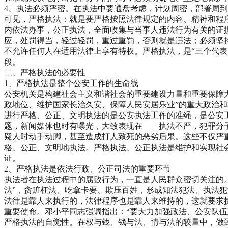
4、执法必须严密。在执法中要通盘考虑，计划周密，部署周
可见，严格执法：就是要严格按照法律规定的内容、精神和程
内依法办事，公正执法，全面收集与当事人违法行为有关的证
应，处罚得当，轻过轻罚，重过重罚，否则就是违法；必须坚
不允许任何人在适用法律上享有特权。严格执法，是“三个代
段。
二、严格执法的必要性
1、严格执法是整个公安工作的生命线
公安机关是构建社会主义和谐社会的重要建设力量和重要保障
政地位、维护国家长治久安、保障人民安居乐业”的重大政治
进行严格、公正、文明执法的是公安执法工作的准绳，是公安
题，新闻媒体也时有曝光，大致表现在——执法不严，犯罪分
疑人时动手动脚，甚至造成打人致死的恶劣后果。这些不仅严
格、公正、文明地执法。严格执法、公正执法是维护和实现社
证。
2、严格执法是依法行政、公正司法的重要环节
执法者在执法过程中的腐败行为，一直是人民群众密切关注的
法”，贪赃枉法、吃拿卡要、欺压百姓，形成知法犯法、执法
法律是靠人来执行的，法律程序也是靠人来维持的，这就要求
重要使命。邓小平同志强调指出：“要大力加强政法、公安队
严格执法的自觉性。在权与钱、钱与法、情与法的较量中，做