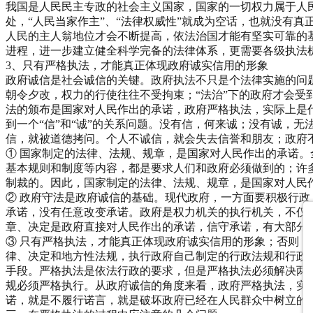
我国是人民民主专政的社会主义国家，国家的一切权力属于人民
处，“人民当家作主”、“法律权威性”就成为空话，也就没有
人民的主人翁地位才会不断提高，依法治国才能有坚实可靠的
进程，进一步建立健全科学完备的法律体系，更需要各级执法
3、只有严格执法，才能真正体现政府诚实信用的形象
政府诚信是社会诚信的关键。政府执法不只是个法律实施的问题
朝令夕改，权力的行使往往不受拘束；“法治”下的政府才会受
法的颁布是国家对人民作出的承诺，政府严格执法，实际上是
到一个“信”和“诚”的关系问题。没有信，何来诚；没有诚，无
信，就被道德拷问。个人不诚信，就会失去信誉和朋友；政府
① 国家制定的法律、法规、规章，是国家对人民作出的承诺
基本规则和制度等内容，都是要求人们和政府必须做到的；许
制裁的。因此，国家制定的法律、法规、规章，是国家对人民
② 政府守法是政府诚信的基础。现代政府，一方面要积极行
承诺，没有任意改变承诺。政府是权力机关的执行机关，不仅
章、决定是政府直接对人民作出的承诺，信守承诺，有大部分
③ 只有严格执法，才能真正体现政府诚实信用的形象；否则
律、决定和地方性法规，执行政府自己制定的行政法规和行政
手段。严格执法是依法行政的要求，但是严格执法必须解决两
规必须严格执行。从政府诚信的角度来看，政府严格执法，实
诺，就是不履行诺言，就是破坏政府已经在人民群众中树立的