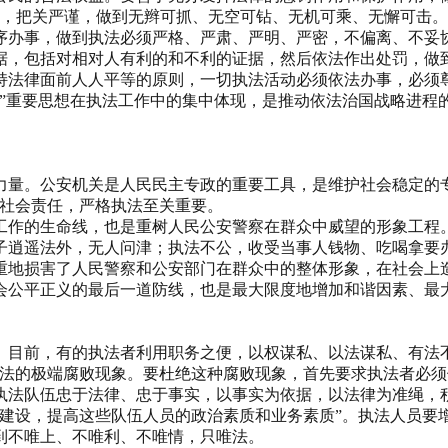
到，把关严谨，做到无辫可抓、无空可钻、无机可乘、无懈可击。
序办事，做到执法必须严格、严肃、严明、严密，不偏离、不妥
据，包括对相对人有利的和不利的证据，然后依法作出处罚，做
持法律面前人人平等的原则，一切执法活动必须依法办事，必须
表”重要思想在执法工作中的集中体现，是推动依法治国战略进程
力量。公安机关是人民民主专政的重要工具，是维护社会稳定的
和社会责任，严格执法至关重要。
工作的生命线，也是重树人民公安警察在群众中威望的形象工程
子逍遥法外，无人问津；执法不公，收受当事人钱物、吃喝拿要
重地损害了人民警察和公安部门在群众中的整体形象，在社会上
会公平正义的最后一道防线，也是最大限度地增加和谐因素、最
。目前，有的执法者利用职务之便，以权谋私、以法谋私、有法
犯法的极端腐败现象。要杜绝这种腐败现象，首先要求执法者必
执法队伍忠于法律、忠于事实，以事实为依据，以法律为准绳，
伍建设，提高这些队伍人员的政治素质和业务素质”。执法人员要
到不唯上、不唯利、不唯情，只唯法。