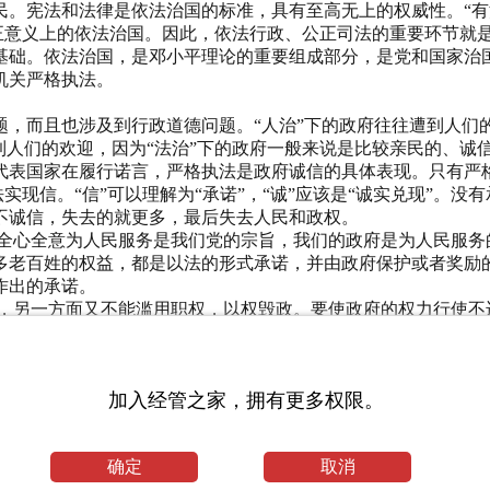
。宪法和法律是依法治国的标准，具有至高无上的权威性。“有法
真正意义上的依法治国。因此，依法行政、公正司法的重要环节就
基础。依法治国，是邓小平理论的重要组成部分，是党和国家治
机关严格执法。
，而且也涉及到行政道德问题。“人治”下的政府往往遭到人们的
到人们的欢迎，因为“法治”下的政府一般来说是比较亲民的、诚
代表国家在履行诺言，严格执法是政府诚信的具体表现。只有严
法实现信。“信”可以理解为“承诺”，“诚”应该是“诚实兑现”。
不诚信，失去的就更多，最后失去人民和政权。
。全心全意为人民服务是我们党的宗旨，我们的政府是为人民服务
多老百姓的权益，都是以法的形式承诺，并由政府保护或者奖励
作出的承诺。
政，另一方面又不能滥用职权，以权毁政。要使政府的权力行使不
无权改变国家和地方权力机关的承诺，而且有义务保证承诺的实
内容就是守法。
，国家和政府对人民作出的承诺就是一句空话。善法善施，才能良
加入经管之家，拥有更多权限。
规章。这些国家和政府的承诺要实现，都离不开行政执法。行政
个问题，一个是所执行的“法”必须是善法良规。如果是恶法劣规
际上是代表国家在认真履行诺言，并不断地实现诺言。不严格执
确定
取消
诚实信用形象。