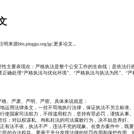
文
.pinggu.org/jg/,更多论文...
必要性主要表现在：严格执法是整个公安工作的生命线；是依法
确处理“严格执法与优化环境”、“严格执法与执法为民”、“严
严格、严肃、严明、严密。具体来说就是：
确地运用法律条文，一丝不苟地执行法律，保证执法不另立标准
法行使国家司法权力，不得滥用权力，坚持有罪必罚，谨慎从事
责任；对以权谋私、徇私枉法的司法腐败行为，决不姑息养奸。
纠正有法不依，执法不严，违法不究的现象。在查办案件中，既
公民的合法权益。要善于充分发挥法律的惩罚作用和保护作用，