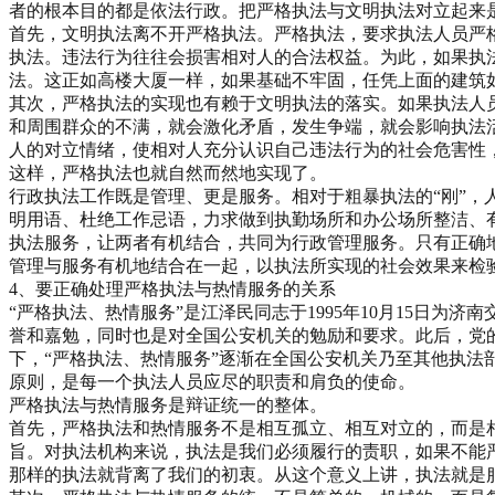
者的根本目的都是依法行政。把严格执法与文明执法对立起来
首先，文明执法离不开严格执法。严格执法，要求执法人员严
执法。违法行为往往会损害相对人的合法权益。为此，如果执
法。这正如高楼大厦一样，如果基础不牢固，任凭上面的建筑
其次，严格执法的实现也有赖于文明执法的落实。如果执法人
和周围群众的不满，就会激化矛盾，发生争端，就会影响执法
人的对立情绪，使相对人充分认识自己违法行为的社会危害性
这样，严格执法也就自然而然地实现了。
行政执法工作既是管理、更是服务。相对于粗暴执法的“刚”，人
明用语、杜绝工作忌语，力求做到执勤场所和办公场所整洁、
执法服务，让两者有机结合，共同为行政管理服务。只有正确
管理与服务有机地结合在一起，以执法所实现的社会效果来检
4、要正确处理严格执法与热情服务的关系
“严格执法、热情服务”是江泽民同志于1995年10月15日
誉和嘉勉，同时也是对全国公安机关的勉励和要求。此后，党的
下，“严格执法、热情服务”逐渐在全国公安机关乃至其他执
原则，是每一个执法人员应尽的职责和肩负的使命。
严格执法与热情服务是辩证统一的整体。
首先，严格执法和热情服务不是相互孤立、相互对立的，而是
旨。对执法机构来说，执法是我们必须履行的责职，如果不能
那样的执法就背离了我们的初衷。从这个意义上讲，执法就是