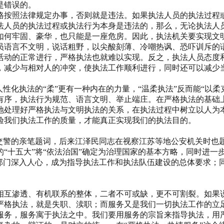
是错误的。
格按照法律规定办事，否则就是违法。如果执法人员的执法过程
法人员的执法过程或执法行为本身是违法的，那么，无论执法人
如何牢固、豪华，也只能是一座危房。因此，执法机关要实现文
员语言不文明，说话粗野，以尖酸刻薄、冷嘲热讽、恐吓训斥的
活动的正常进行，严格执法也就难以实现。反之，执法人员态度
，减少与相对人的冲突，使执法工作顺利进行，同时还可以减少
性化执法的“柔”更有一种内在的力量，“温柔执法”反而能“以
有序，执法行为规范、语言文明、举止端庄。在严格执法的基础
地处理好严格执法与文明执法的关系，在执法过程中树立以人为
验我们执法工作的质量，才能真正实现我们的执法目的。
为济南交警的亲笔题词，后来江泽民同志在视察江苏等地公安机关
“十五大”将“依法治国”确定为治理国家的基本方略，同时进一
法部门深入人心，成为指导执法工作和执法队伍建设的总体要求；
相互渗透、有机联系的整体，二者不可或缺，更不可割裂。如果
严格执法，就是失职、渎职；而服务又是我们一切执法工作的立
服务，服务寓于执法之中。我们要用服务的宗旨来指导执法，用