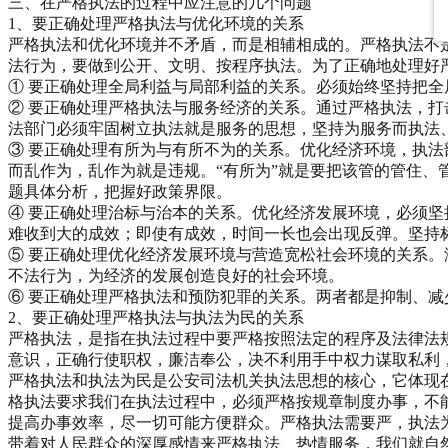
三、在严格执法的过程中应注意的几个问题
1、要正确处理严格执法与优化环境的关系
严格执法和优化环境并不矛盾，而是相辅相成的。严格执法不
法行为，要做到公开、文明、按程序执法。为了正确地处理好
① 要正确处理全局利益与局部利益的关系。必须始终坚持把
② 要正确处理严格执法与服务经济的关系。通过严格执法，
法部门必须牢固树立执法就是服务的思想，坚持为服务而执法
③ 要正确处理有所为与有所不为的关系。优化经济环境，执
而乱作为，乱作为就是违规。“有所为”就是要把该管的管住、
题具体分析，把握好政策界限。
④ 要正确处理治标与治本的关系。优化经济发展环境，必须
难收到大的成效；即使有成效，时间一长也会出现反弹。坚持
⑤ 要正确处理优化经济发展环境与营造宽松社会环境的关系
不法行为，为经济的发展创造良好的社会环境。
⑥ 要正确处理严格执法和预防犯罪的关系。两者都是抑制、
2、要正确处理严格执法与执法为民的关系
严格执法，是指在执法过程中要严格按照法定的程序及法律法
意识，正确行使职权，廉洁奉公，决不利用手中权力谋取私利
严格执法和执法为民是公安司法机关执法思想的核心，它体现
格执法要求我们在执法过程中，必须严格按规章制度办事，不
提高办事效率，尽一切可能方便群众。严格执法需要严，执法
带着对人民群众的深厚感情来严格执法、热情服务，我们就自