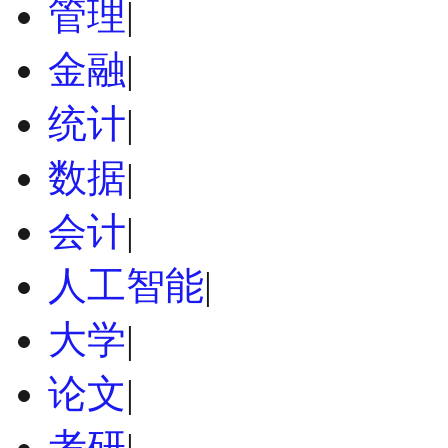
管理
|
金融
|
统计
|
数据
|
会计
|
人工智能
|
大学
|
论文
|
考研
|