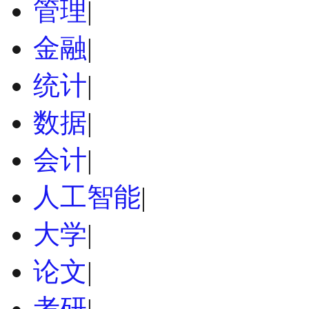
管理
|
金融
|
统计
|
数据
|
会计
|
人工智能
|
大学
|
论文
|
考研
|