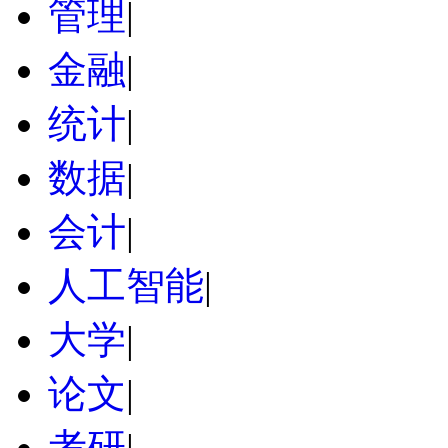
管理
|
金融
|
统计
|
数据
|
会计
|
人工智能
|
大学
|
论文
|
考研
|