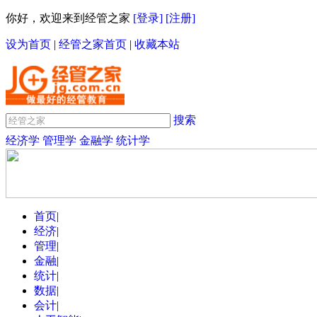
你好，欢迎来到经管之家
[登录]
[注册]
设为首页
|
经管之家首页
|
收藏本站
搜索
经济学
管理学
金融学
统计学
首页
|
经济
|
管理
|
金融
|
统计
|
数据
|
会计
|