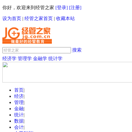
你好，欢迎来到经管之家
[登录]
[注册]
设为首页
|
经管之家首页
|
收藏本站
搜索
经济学
管理学
金融学
统计学
首页
|
经济
|
管理
|
金融
|
统计
|
数据
|
会计
|