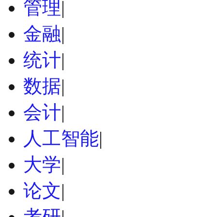
管理
|
金融
|
统计
|
数据
|
会计
|
人工智能
|
大学
|
论文
|
考研
|