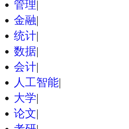
管理
|
金融
|
统计
|
数据
|
会计
|
人工智能
|
大学
|
论文
|
考研
|