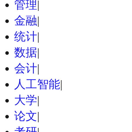
管理
|
金融
|
统计
|
数据
|
会计
|
人工智能
|
大学
|
论文
|
考研
|