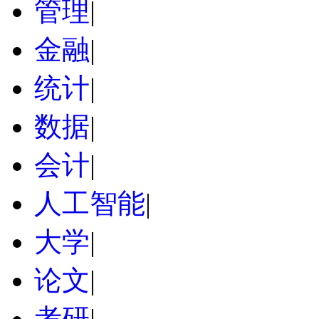
管理
|
金融
|
统计
|
数据
|
会计
|
人工智能
|
大学
|
论文
|
考研
|