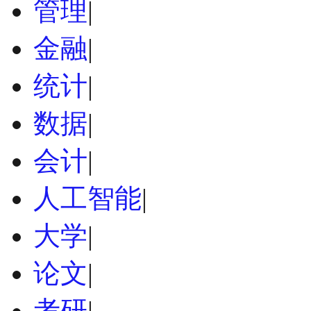
管理
|
金融
|
统计
|
数据
|
会计
|
人工智能
|
大学
|
论文
|
考研
|