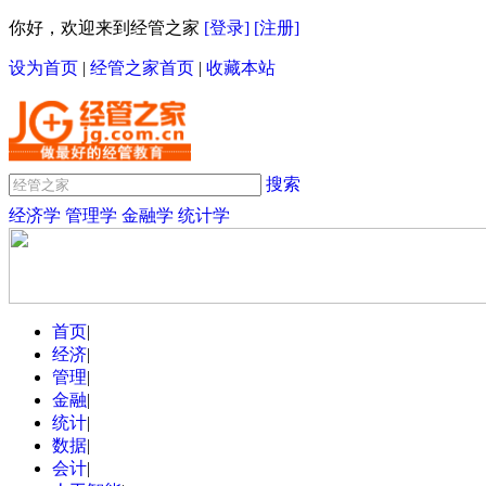
你好，欢迎来到经管之家
[登录]
[注册]
设为首页
|
经管之家首页
|
收藏本站
搜索
经济学
管理学
金融学
统计学
首页
|
经济
|
管理
|
金融
|
统计
|
数据
|
会计
|