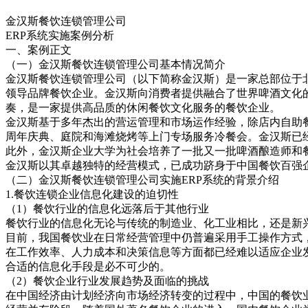
金汉斯餐饮连锁管理公司
ERP系统实施案例分析
一、案例正文
（一）金汉斯餐饮连锁管理公司基本情况简介
金汉斯餐饮连锁管理公司（以下简称金汉斯）是一家总部位于北
领导品牌餐饮企业。金汉斯向消费者提供融合了世界啤酒文化
奏，是一家提供高品质的休闲餐饮文化服务的餐饮企业。
金汉斯基于多年杰出的营运管理和市场运作经验，除店内自助
周年庆典、庭院和海滩烧烤等上门专场服务冷餐会。金汉斯已经形
此外，金汉斯企业大学为社会培养了一批又一批啤酒酿造师和
金汉斯以其卓越独特的经营模式，已成功跻身于中国餐饮百强
（二）金汉斯餐饮连锁管理公司实施ERP系统的背景介绍
1.餐饮连锁企业信息化建设的迫切性
（1）餐饮行业的信息化远落后于其他行业
餐饮行业的信息化无论与传统的制造业、化工业相比，还是新
目前，我国餐饮业在日常经营管理中仍普遍采用手工操作方式
在工作效率、人力成本和决策信息等方面都已经难以适应企业
合适的信息化手段是必不可少的。
（2）餐饮企业行业发展趋势及面临的挑战
在中国经济由计划经济向市场经济转变的过程中，中国的餐饮