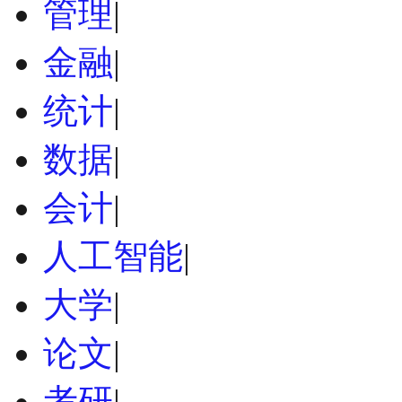
管理
|
金融
|
统计
|
数据
|
会计
|
人工智能
|
大学
|
论文
|
考研
|