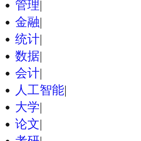
管理
|
金融
|
统计
|
数据
|
会计
|
人工智能
|
大学
|
论文
|
考研
|