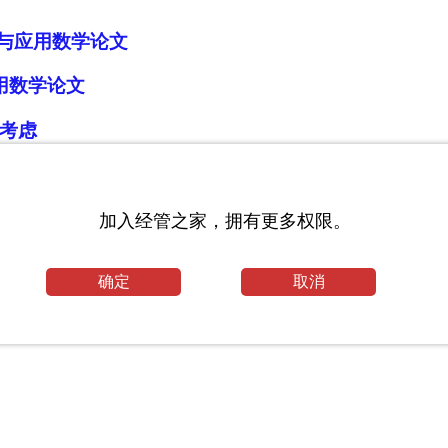
学与应用数学论文
用数学论文
考虑
全-67页
加入经管之家，拥有更多权限。
确定
取消