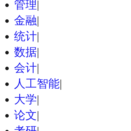
管理
|
金融
|
统计
|
数据
|
会计
|
人工智能
|
大学
|
论文
|
考研
|