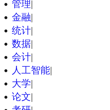
管理
|
金融
|
统计
|
数据
|
会计
|
人工智能
|
大学
|
论文
|
考研
|