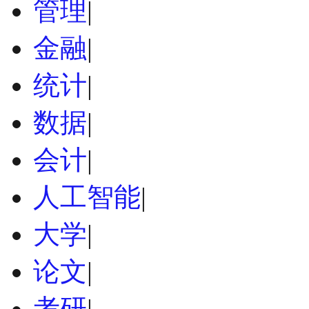
管理
|
金融
|
统计
|
数据
|
会计
|
人工智能
|
大学
|
论文
|
考研
|