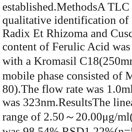
established.MethodsA TLC 
qualitative identification 
Radix Et Rhizoma and Cusc
content of Ferulic Acid w
with a Kromasil C18(25
mobile phase consisted of 
80).The flow rate was 1.0m
was 323nm.ResultsThe linea
range of 2.50～20.00μg/ml(
was 98.54%,RSD1.22%(n=5