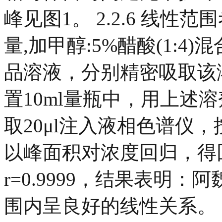
峰见图1。 2.2.6 线
量,加甲醇:5%醋酸(1:4)
品溶液，分别精密吸取该溶液0.
置10ml量瓶中，用上述
取20μl注入液相色谱仪
以峰面积对浓度回归，得回归方程
r=0.9999，结果表明：阿魏
围内呈良好的线性关系。 