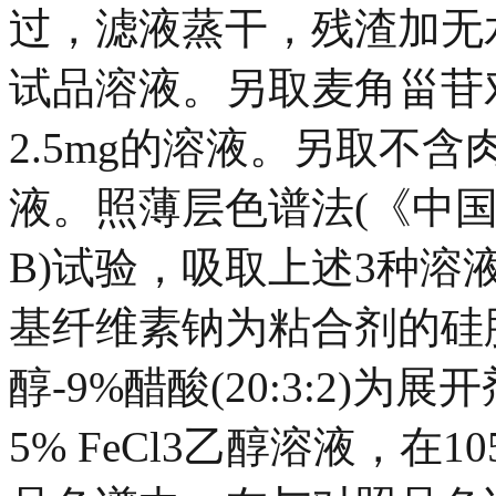
过，滤液蒸干，残渣加无水
试品溶液。另取麦角甾苷
2.5mg的溶液。另取不
液。照薄层色谱法(《中国药
B)试验，吸取上述3种溶
基纤维素钠为粘合剂的硅
醇-9%醋酸(20:3:2)
5% FeCl3乙醇溶液，