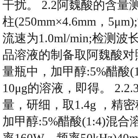
干扰。 2.2阿魏酸的含量测定 2
柱(250mm×4.6mm，5μm
流速为1.0ml/min;检测波长
品溶液的制备取阿魏酸对
量瓶中，加甲醇:5%醋酸(1
10μg的溶液，即得。 2
量，研细，取1.4g ，
加甲醇:5%醋酸(1:4)混
率160W，频率50kHz)