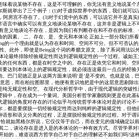
意味着说某物不存在，这是不可理解的，你无法有意义地说某个东
斯就举出了三个例子：(1)对于虚拟世界中的东西，我们就可
，阿房宫不存在了。(3)对于幻觉中的东西，可以说它并不是真
常语言中确实可以有意义地谈论某物不存在，这并非是逻辑上不
以有意义地谈论不存在，是因为我们有判断存在和不存在的标准、
的因素。 二、存在、是、变元和本体论 正如上一部分我们所
ing的一个理由就是认为存在和时间、空间不可分。但不可否认
象性。此外，即使是Being这个词的希腊文原文，除了系词用法
本体论最终排除经验规定性而达到逻辑规定性的一个过程。诚如王
及的任何东西，都是在时空之中的。存在正是依凭它和时间、空
而要达到本体论上的逻辑规定性，就必须连这最后一点点的经验
动。巴门尼德正是从这两方面来说明‘是’是不变的。也就是说，
的意思，而在柏拉图那里，他便有意识地把是中的这层意思剔除
是纯无规定性和空。 在现代分析哲学中，由于现代逻辑的突破性
为一个量词。美国分析哲学家蒯因则更是在此基础上提出了存在就是成为变元
家从现代逻辑的角度对存在的讨论似乎与传统哲学本体论对是的讨
尔，都是要摆脱一切经验规定性而达到纯粹的逻辑规定性，但他
种语形和语义分离的过程，正是摆脱经验规定性的过程。对于谓
恰恰就如黑格尔所说，它仅仅等于自己，而在变元的值域确定以
其二，谈论存在是进入是的本体论的一种有效方式。尽管学界对将
ence)开始的，难道说西方哲学自己对于自己的理解还不如我们吗