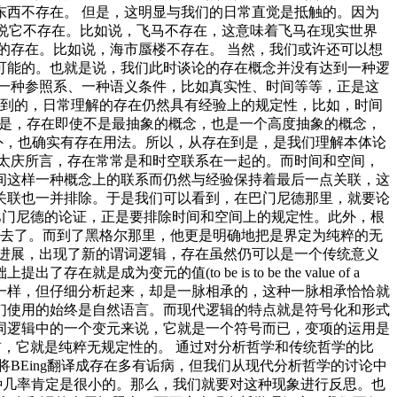
西不存在。 但是，这明显与我们的日常直觉是抵触的。因为
以说它不存在。比如说，飞马不存在，这意味着飞马在现实世界
实的存在。比如说，海市蜃楼不存在。 当然，我们或许还可以想
可能的。也就是说，我们此时谈论的存在概念并没有达到一种逻
一种参照系、一种语义条件，比如真实性、时间等等，正是这
看到的，日常理解的存在仍然具有经验上的规定性，比如，时间
的是，存在即使不是最抽象的概念，也是一个高度抽象的概念，
以外，也确实有存在用法。所以，从存在到是，是我们理解本体论
太庆所言，存在常常是和时空联系在一起的。而时间和空间，
间这样一种概念上的联系而仍然与经验保持着最后一点关联，这
关联也一并排除。于是我们可以看到，在巴门尼德那里，就要论
巴门尼德的论证，正是要排除时间和空间上的规定性。此外，根
出去了。而到了黑格尔那里，他更是明确地把是界定为纯粹的无
进展，出现了新的谓词逻辑，存在虽然仍可以是一个传统意义
的值(to be is to be the value of a
论不一样，但仔细分析起来，却是一脉相承的，这种一脉相承恰恰就
们使用的始终是自然语言。而现代逻辑的特点就是符号化和形式
词逻辑中的一个变元来说，它就是一个符号而已，变项的运用是
前，它就是纯粹无规定性的。 通过对分析哲学和传统哲学的比
BEing翻译成存在多有诟病，但我们从现代分析哲学的讨论中
?这种几率肯定是很小的。那么，我们就要对这种现象进行反思。也