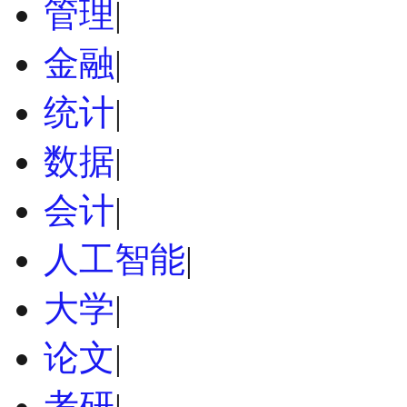
管理
|
金融
|
统计
|
数据
|
会计
|
人工智能
|
大学
|
论文
|
考研
|